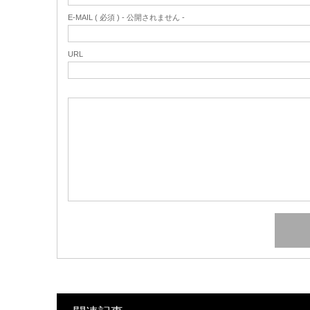
E-MAIL ( 必須 ) - 公開されません -
URL