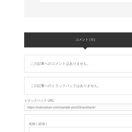
コメント ( 0 )
この記事へのコメントはありません。
この記事へのトラックバックはありません。
トラックバック URL
名前 ( 必須 )