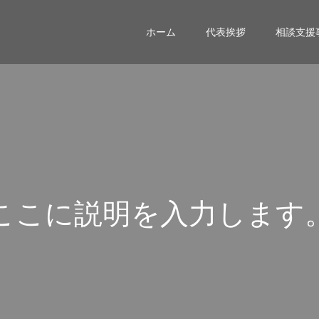
ホーム
代表挨拶
相談支援
こ
こ
に
説
明
を
入
力
し
ま
す
こ
こ
に
説