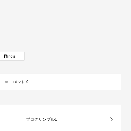
note
コメント:
0
ブログサンプル1