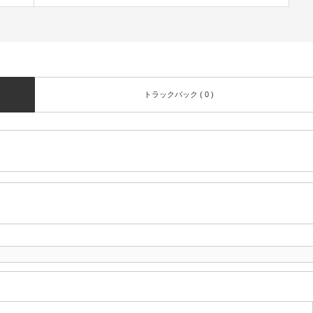
トラックバック ( 0 )